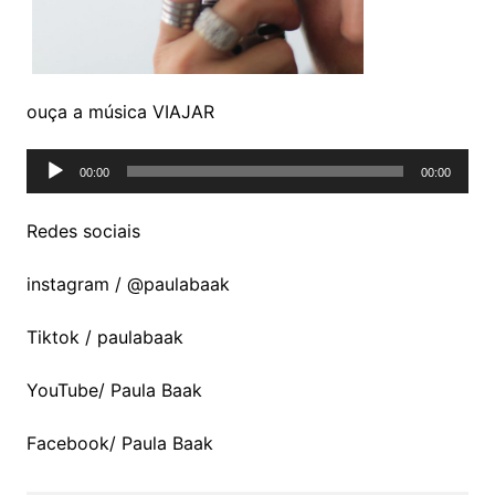
ouça a música VIAJAR
Tocador
00:00
00:00
de
áudio
Redes sociais
instagram / @paulabaak
Tiktok / paulabaak
YouTube/ Paula Baak
Facebook/ Paula Baak