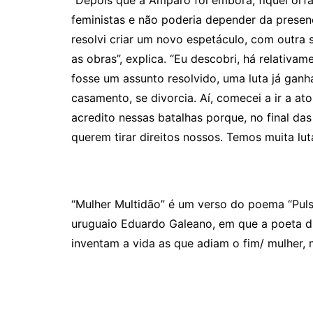
“Depois que a Amparo foi embora, fiquei órfã
feministas e não poderia depender da presen
resolvi criar um novo espetáculo, com outra
as obras”, explica. “Eu descobri, há relativ
fosse um assunto resolvido, uma luta já ganh
casamento, se divorcia. Aí, comecei a ir a at
acredito nessas batalhas porque, no final d
querem tirar direitos nossos. Tem
os
muita luta
“
Mulher Multid
ão” é um verso do poema “
Pul
uruguaio Eduardo Galeano, em que a poeta di
inventam a vida as que adiam o fim/ mulher, m