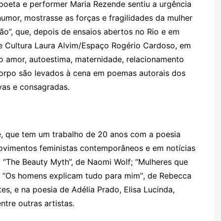
poeta e performer Maria Rezende sentiu a urg
ê
ncia
umor, mostrasse as forças e fragilidades da mulher
ão”, que, depois de ensaios abertos no Rio e em
 de Cultura Laura Alvim/Espaço Rogério Cardoso, em
o amor,
autoestima, maternidade,
relacionamento
orpo s
ão levados
à
cena em poemas autorais dos
ovas e consagradas.
e, que tem um trabalho de 20 anos com a poesia
vimentos feministas contemporâneos e em notícias
 “
The Beauty Myth
”, de Naomi Wolf; “Mulheres que
s; “Os homens explicam tudo para mim”
, de Rebecca
tes, e na poesia de Adélia Prado, Elisa Lucinda,
ntre outras artistas.