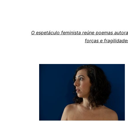
O espet
áculo feminista reúne poemas autora
forças e fragilida