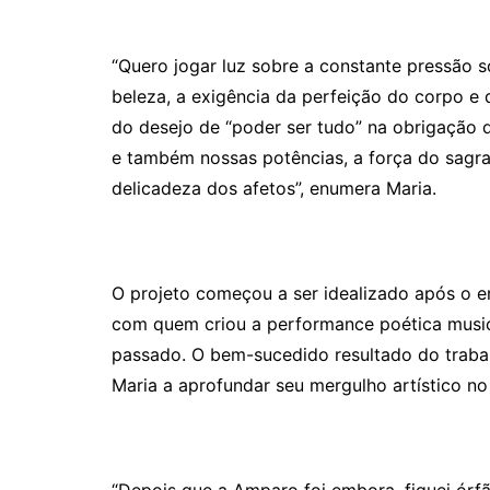
“Quero jogar luz sobre a constante pressão so
beleza, a exig
ê
ncia da perfeição do corpo e d
do desejo de “poder ser tudo” na obrigaçã
o 
e também
nossas potências,
a força do sagr
delicadeza dos afetos”, enumera Maria.
O projeto começou a ser idealizado após o 
com quem criou a performance poé
tica musi
passado. O bem-sucedido resultado do trabalh
Maria a aprofundar seu mergulho artístico no