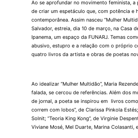
Ao se aprofundar no movimento feminista, a 
de criar um espetáculo que, com potência e h
contemporânea. Assim nasceu “
Mulher Multid
Salvador, estreia, dia 10 de março, na Casa
Ipanema,
um espaço da FUNARJ.
Temas com
abusivo, estupro e a relação com o pró
prio c
quatro livros da artista e obras de poetas n
Ao idealizar
“
Mulher Multid
ão”, Maria Rezend
falada, se cercou de refer
ê
ncias. Al
ém dos mo
de jornal, a poeta se inspirou em livros como
correm com lobos”, de Clarissa Pinkola Esté
Solnit;
“
Teoria King Kong
”, de Virginie Despen
Viviane Mosé, Mel Duarte, Marina Colasanti, e