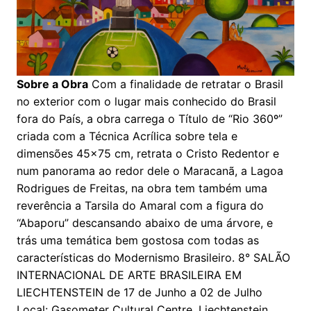
Sobre a Obra
Com a finalidade de retratar o Brasil
no exterior com o lugar mais conhecido do Brasil
fora do País, a obra carrega o Título de “Rio 360º”
criada com a Técnica Acrílica sobre tela e
dimensões 45×75 cm, retrata o Cristo Redentor e
num panorama ao redor dele o Maracanã,
a Lagoa
Rodrigues de Freitas, na obra tem também uma
reverência a Tarsila do Amaral com a figura do
“Abaporu” descansando abaixo de uma árvore,
e
trás uma temática bem gostosa com todas as
características do Modernismo Brasileiro.
8° SALÃO
INTERNACIONAL DE ARTE BRASILEIRA EM
LIECHTENSTEIN
de 17 de Junho a 02 de Julho
Local: Gasometer Cultural Centre, Liechtenstein.