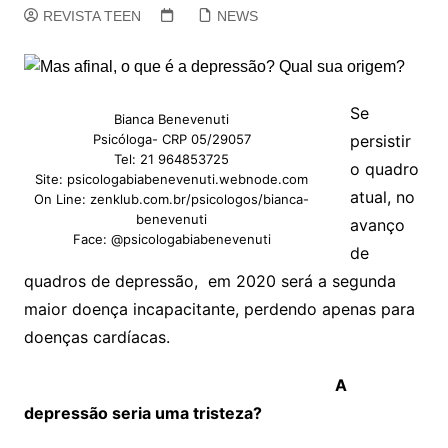
REVISTA TEEN
NEWS
Se
Bianca Benevenuti
Psicóloga- CRP 05/29057
persistir
Tel: 21 964853725
o quadro
Site: psicologabiabenevenuti.webnode.com
atual, no
On Line: zenklub.com.br/psicologos/bianca-
benevenuti
avanço
Face: @psicologabiabenevenuti
de
quadros de depressão, em 2020 será a segunda
maior doença incapacitante, perdendo apenas para
doenças cardíacas.
A
depressão seria uma tristeza?