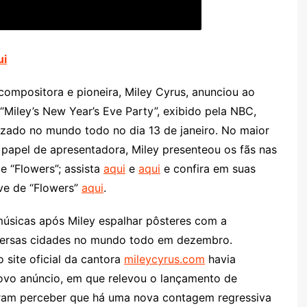
ui
, compositora e pioneira, Miley Cyrus, anunciou ao
Miley’s New Year’s Eve Party”, exibido pela NBC,
lizado no mundo todo no dia 13 de janeiro. No maior
o papel de apresentadora, Miley presenteou os fãs nas
e “Flowers”; assista
aqui
e
aqui
e confira em suas
ve de “Flowers”
aqui
.
úsicas após Miley espalhar pôsteres com a
rsas cidades no mundo todo em dezembro.
 site oficial da cantora
mileycyrus.com
havia
ovo anúncio, em que relevou o lançamento de
deram perceber que há uma nova contagem regressiva