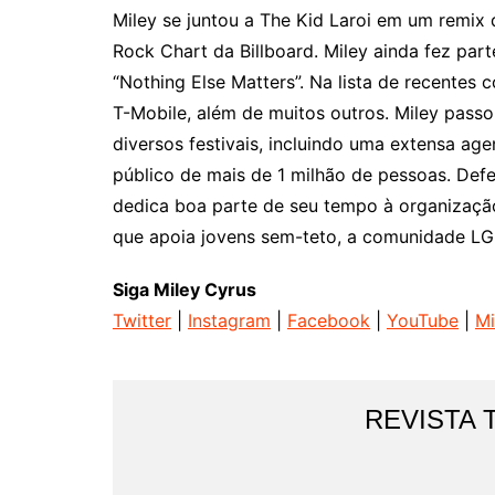
Miley se juntou a The Kid Laroi em um remix 
Rock Chart da Billboard. Miley ainda fez par
“Nothing Else Matters”. Na lista de recentes
T-Mobile, além de muitos outros. Miley pass
diversos festivais, incluindo uma extensa ag
público de mais de 1 milhão de pessoas. De
dedica boa parte de seu tempo à organização
que apoia jovens sem-teto, a comunidade LG
Siga Miley Cyrus
Twitter
|
Instagram
|
Facebook
|
YouTube
|
Mi
REVISTA 