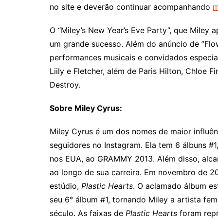
no site e deverão continuar acompanhando
m
O “Miley’s New Year’s Eve Party”, que Miley a
um grande sucesso. Além do anúncio de ”Flowe
performances musicais e convidados especiai
Liily e Fletcher, além de Paris Hilton, Chloe
Destroy.
Sobre Miley Cyrus:
Miley Cyrus é um dos nomes de maior influên
seguidores no Instagram. Ela tem 6 álbuns #
nos EUA, ao GRAMMY 2013. Além disso, alcan
ao longo de sua carreira. Em novembro de 2
estúdio,
Plastic Hearts
. O aclamado álbum es
seu 6° álbum #1, tornando Miley a artista fe
século. As faixas de
Plastic Hearts
foram repr