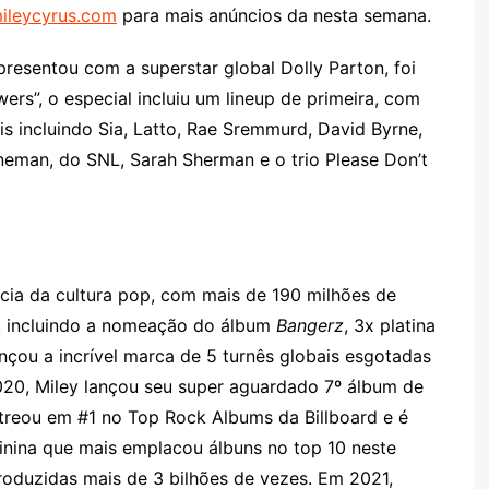
ileycyrus.com
para mais anúncios da nesta semana.
presentou com a superstar global Dolly Parton, foi
rs”, o especial incluiu um lineup de primeira, com
s incluindo Sia, Latto, Rae Sremmurd, David Byrne,
 Fineman, do SNL, Sarah Sherman e o trio Please Don’t
cia da cultura pop, com mais de 190 milhões de
1, incluindo a nomeação do álbum
Bangerz
, 3x platina
çou a incrível marca de 5 turnês globais esgotadas
020, Miley lançou seu super aguardado 7º álbum de
treou em #1 no Top Rock Albums da Billboard e é
minina que mais emplacou álbuns no top 10 neste
oduzidas mais de 3 bilhões de vezes. Em 2021,