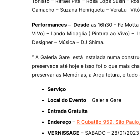
Toniato – Rafael Pita – Rosa Lops Susin – Ro
Camacho – Suzana Henriqueta – VeraLu- Vitó
Performances –
Desde
as 16h30 – Fe Motta 
ViVo) – Lando Midaglia ( Pintura ao Vivo) – 
Designer – Música – DJ Shima.
“ A Galeria Gare está instalada numa constr
preservada até hoje e isso foi o que mais c
preservar as Memórias, a Arquitetura, e tud
Serviço
Local do Evento
– Galeria Gare
Entrada Gratuita
Endereço
–
R Cubatão 959, São Paulo
VERNISSAGE
– SÁBADO – 28/01/2023