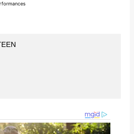
erformances
TEEN