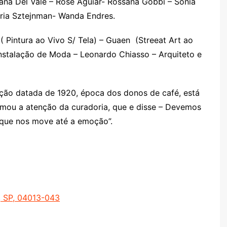
sana Del Vale – Rose Aguiar- Rossana Gobbi – Sônia
ria Sztejnman- Wanda Endres.
( Pintura ao Vivo S/ Tela) – Guaen (Streeat Art ao
Instalação de Moda – Leonardo Chiasso – Arquiteto e
ução datada de 1920, época dos donos de café, está
hamou a atenção da curadoria, que e disse – Devemos
o que nos move até a emoção”.
, SP, 04013-043