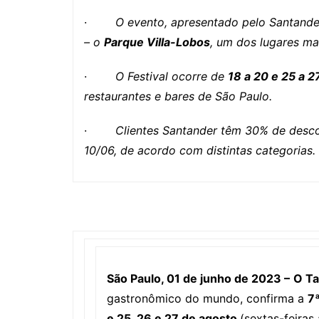
·
O evento, apresentado pelo Santander
– o
Parque Villa-Lobos
, um dos lugares mai
·
O Festival ocorre de
18 a 20 e 25 a 
restaurantes e bares de São Paulo.
·
Clientes Santander têm 30% de desco
10/06, de acordo com distintas categorias.
São Paulo, 01 de junho de 2023 –
O Ta
gastronômico do mundo, confirma a
7
e 25, 26 e 27 de agosto
(sextas-feira