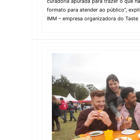
curadoria apurada para trazer o que h
formato para atender ao público”, expl
IMM – empresa organizadora do Taste Fe